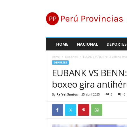
P
e
r
ú
P
r
o
HOME
NACIONAL
DEPORTES
v
i
Home
Deportes
EUBANK VS BENN: El villano favo
n
DEPORTES
c
EUBANK VS BENN: El
i
a
boxeo gira antihé
s
By
Rafael Santos
-
25 abril 2025
5
0