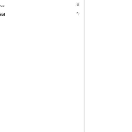
6
tos
4
nal