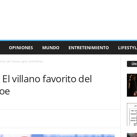
OPINIONES
MUNDO
ENTRETENIMIENTO
LIFESTYL
rito del boxeo gira antihéroe
Últ
 villano favorito del
roe