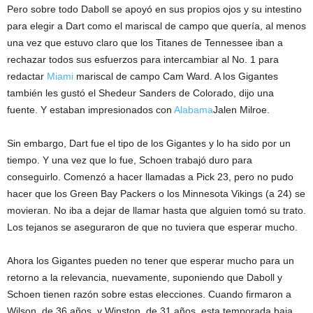
Pero sobre todo Daboll se apoyó en sus propios ojos y su intestino
para elegir a Dart como el mariscal de campo que quería, al menos
una vez que estuvo claro que los Titanes de Tennessee iban a
rechazar todos sus esfuerzos para intercambiar al No. 1 para
redactar
Miami
mariscal de campo Cam Ward. A los Gigantes
también les gustó el Shedeur Sanders de Colorado, dijo una
fuente. Y estaban impresionados con
Alabama
Jalen Milroe.
Sin embargo, Dart fue el tipo de los Gigantes y lo ha sido por un
tiempo. Y una vez que lo fue, Schoen trabajó duro para
conseguirlo. Comenzó a hacer llamadas a Pick 23, pero no pudo
hacer que los Green Bay Packers o los Minnesota Vikings (a 24) se
movieran. No iba a dejar de llamar hasta que alguien tomó su trato.
Los tejanos se aseguraron de que no tuviera que esperar mucho.
Ahora los Gigantes pueden no tener que esperar mucho para un
retorno a la relevancia, nuevamente, suponiendo que Daboll y
Schoen tienen razón sobre estas elecciones. Cuando firmaron a
Wilson, de 36 años, y Winston, de 31 años, esta temporada baja,