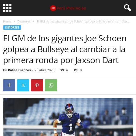
Home
Deportes
El GM de los gigantes Joe Schoen golpea a Bullseye al cambiar...
DEPORTES
El GM de los gigantes Joe Schoen
golpea a Bullseye al cambiar a la
primera ronda por Jaxson Dart
By
Rafael Santos
-
25 abril 2025
4
0