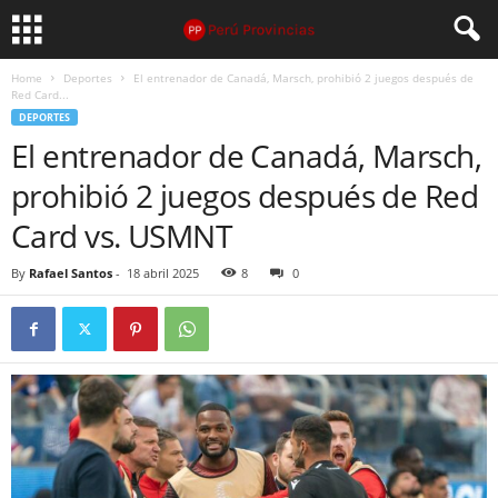
Home
Deportes
El entrenador de Canadá, Marsch, prohibió 2 juegos después de
Red Card...
DEPORTES
El entrenador de Canadá, Marsch,
prohibió 2 juegos después de Red
Card vs. USMNT
By
Rafael Santos
-
18 abril 2025
8
0