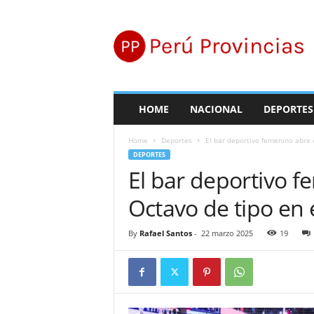
P
e
r
ú
P
r
o
HOME
NACIONAL
DEPORTES
v
i
Home
Deportes
El bar deportivo femenino abre 
n
DEPORTES
c
El bar deportivo 
i
a
Octavo de tipo en e
s
By
Rafael Santos
-
22 marzo 2025
19