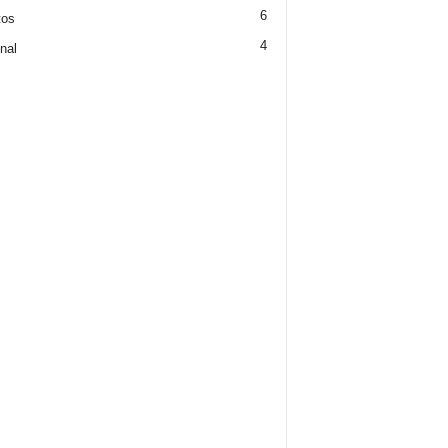
6
tos
4
nal