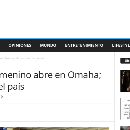
OPINIONES
MUNDO
ENTRETENIMIENTO
LIFESTYL
en Omaha; Octavo de tipo en el...
Últ
femenino abre en Omaha;
l país
0