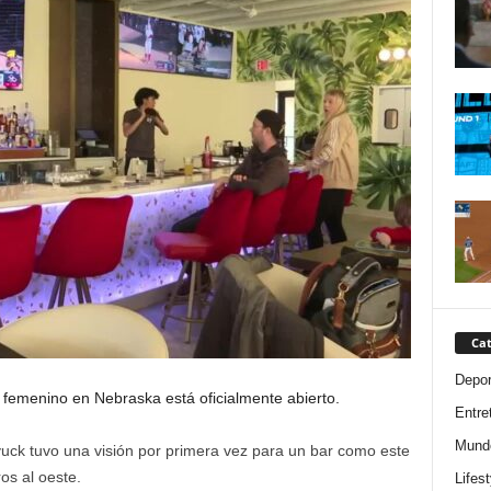
Cat
Depor
femenino en Nebraska está oficialmente abierto.
Entre
Mund
yuck tuvo una visión por primera vez para un bar como este
os al oeste.
Lifest