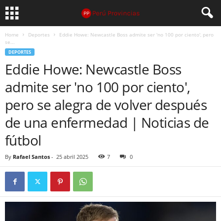
Home
Deportes
Eddie Howe: Newcastle Boss admite ser 'no 100 por ciento', pero
se...
DEPORTES
Eddie Howe: Newcastle Boss
admite ser 'no 100 por ciento',
pero se alegra de volver después
de una enfermedad | Noticias de
fútbol
By
Rafael Santos
-
25 abril 2025
7
0