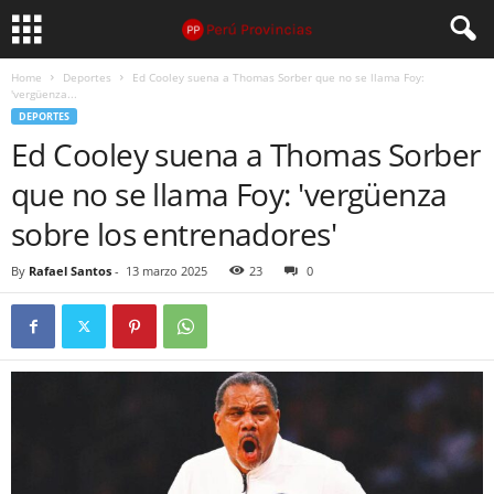
Home
Deportes
Ed Cooley suena a Thomas Sorber que no se llama Foy:
'vergüenza...
DEPORTES
Ed Cooley suena a Thomas Sorber
que no se llama Foy: 'vergüenza
sobre los entrenadores'
By
Rafael Santos
-
13 marzo 2025
23
0