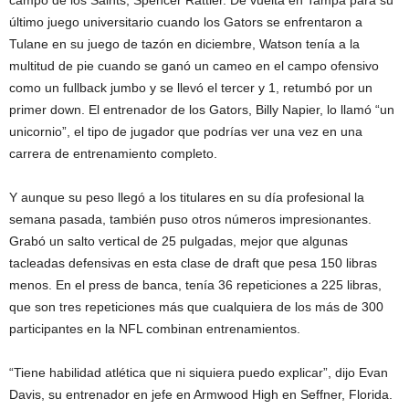
campo de los Saints, Spencer Rattler. De vuelta en Tampa para su
último juego universitario cuando los Gators se enfrentaron a
Tulane en su juego de tazón en diciembre, Watson tenía a la
multitud de pie cuando se ganó un cameo en el campo ofensivo
como un fullback jumbo y se llevó el tercer y 1, retumbó por un
primer down. El entrenador de los Gators, Billy Napier, lo llamó “un
unicornio”, el tipo de jugador que podrías ver una vez en una
carrera de entrenamiento completo.
Y aunque su peso llegó a los titulares en su día profesional la
semana pasada, también puso otros números impresionantes.
Grabó un salto vertical de 25 pulgadas, mejor que algunas
tacleadas defensivas en esta clase de draft que pesa 150 libras
menos. En el press de banca, tenía 36 repeticiones a 225 libras,
que son tres repeticiones más que cualquiera de los más de 300
participantes en la NFL combinan entrenamientos.
“Tiene habilidad atlética que ni siquiera puedo explicar”, dijo Evan
Davis, su entrenador en jefe en Armwood High en Seffner, Florida.