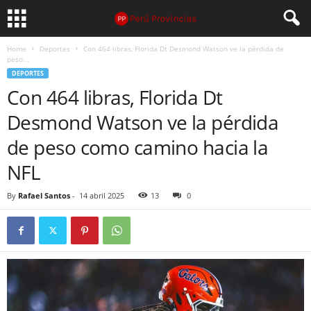
Home
Deportes
Con 464 libras, Florida Dt Desmond Watson ve la pérdida de
peso...
DEPORTES
Con 464 libras, Florida Dt
Desmond Watson ve la pérdida
de peso como camino hacia la
NFL
By
Rafael Santos
-
14 abril 2025
13
0