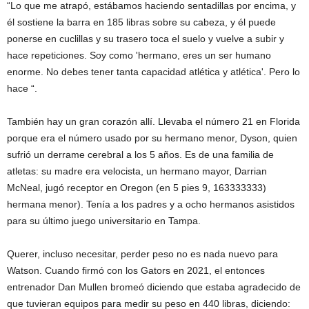
“Lo que me atrapó, estábamos haciendo sentadillas por encima, y ​​
él sostiene la barra en 185 libras sobre su cabeza, y él puede
ponerse en cuclillas y su trasero toca el suelo y vuelve a subir y
hace repeticiones. Soy como 'hermano, eres un ser humano
enorme. No debes tener tanta capacidad atlética y atlética'. Pero lo
hace “.
También hay un gran corazón allí. Llevaba el número 21 en Florida
porque era el número usado por su hermano menor, Dyson, quien
sufrió un derrame cerebral a los 5 años. Es de una familia de
atletas: su madre era velocista, un hermano mayor, Darrian
McNeal, jugó receptor en Oregon (en 5 pies 9, 163333333)
hermana menor). Tenía a los padres y a ocho hermanos asistidos
para su último juego universitario en Tampa.
Querer, incluso necesitar, perder peso no es nada nuevo para
Watson. Cuando firmó con los Gators en 2021, el entonces
entrenador Dan Mullen bromeó diciendo que estaba agradecido de
que tuvieran equipos para medir su peso en 440 libras, diciendo: