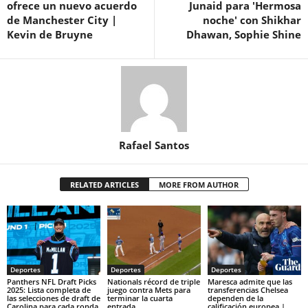
ofrece un nuevo acuerdo
Junaid para 'Hermosa
de Manchester City |
noche' con Shikhar
Kevin de Bruyne
Dhawan, Sophie Shine
Rafael Santos
RELATED ARTICLES
MORE FROM AUTHOR
Deportes
Deportes
Deportes
Panthers NFL Draft Picks
Nationals récord de triple
Maresca admite que las
2025: Lista completa de
juego contra Mets para
transferencias Chelsea
las selecciones de draft de
terminar la cuarta
dependen de la
Carolina para cada ronda
entrada
calificación europea |