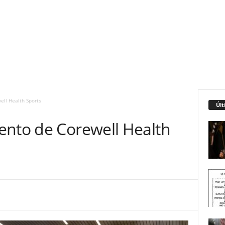
ell Health Sports
Últ
ento de Corewell Health