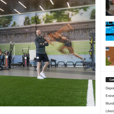
Cat
Depor
Entre
Mund
Lifest