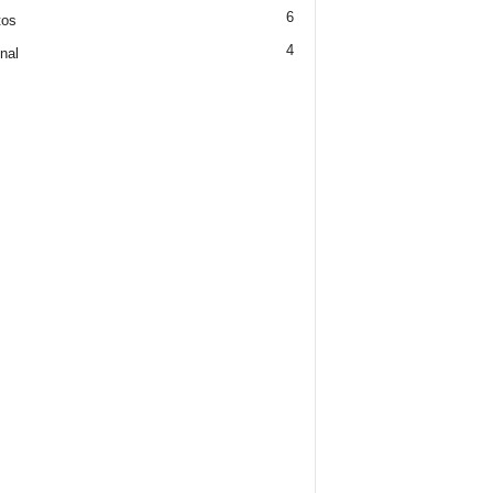
6
tos
4
nal