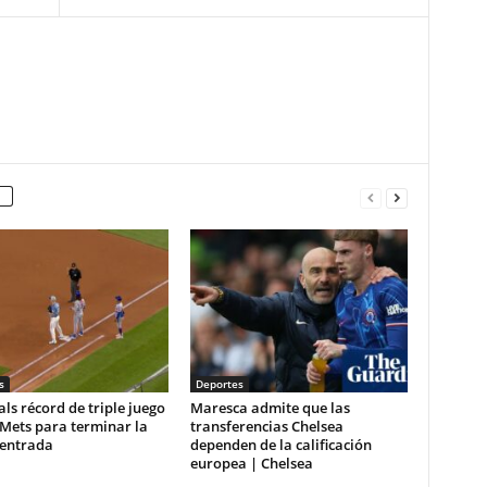
s
Deportes
ls récord de triple juego
Maresca admite que las
Mets para terminar la
transferencias Chelsea
 entrada
dependen de la calificación
europea | Chelsea