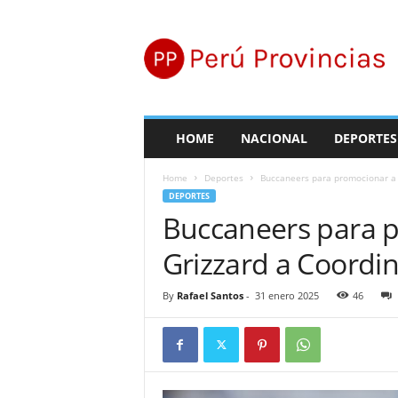
P
e
r
ú
P
r
o
HOME
NACIONAL
DEPORTES
v
i
Home
Deportes
Buccaneers para promocionar a 
n
DEPORTES
c
Buccaneers para p
i
a
Grizzard a Coordi
s
By
Rafael Santos
-
31 enero 2025
46