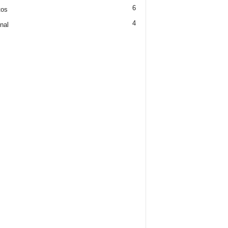
6
tos
4
nal