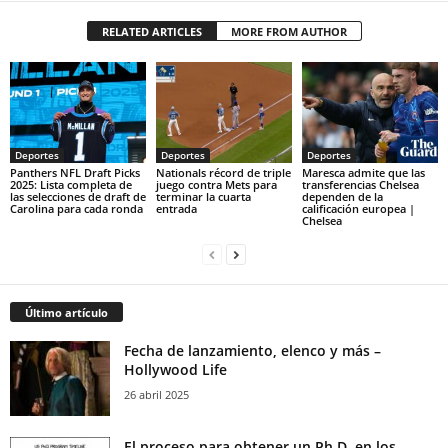
RELATED ARTICLES
MORE FROM AUTHOR
Deportes
Deportes
Deportes
Panthers NFL Draft Picks
Nationals récord de triple
Maresca admite que las
2025: Lista completa de
juego contra Mets para
transferencias Chelsea
las selecciones de draft de
terminar la cuarta
dependen de la
Carolina para cada ronda
entrada
calificación europea |
Chelsea
Último artículo
Fecha de lanzamiento, elenco y más –
Hollywood Life
26 abril 2025
El proceso para obtener un Ph.D. en los