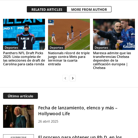
RELATED ARTICLES
MORE FROM AUTHOR
Deportes
Deportes
Deportes
Panthers NFL Draft Picks
Nationals récord de triple
Maresca admite que las
2025: Lista completa de
juego contra Mets para
transferencias Chelsea
las selecciones de draft de
terminar la cuarta
dependen de la
Carolina para cada ronda
entrada
calificación europea |
Chelsea
Último artículo
Fecha de lanzamiento, elenco y más –
Hollywood Life
26 abril 2025
El proceso para obtener un Ph.D. en los