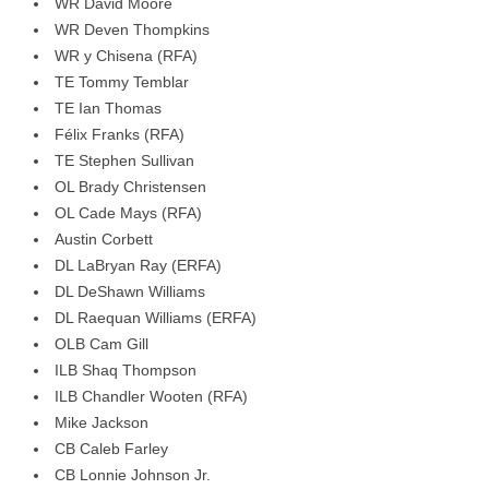
WR David Moore
WR Deven Thompkins
WR y Chisena (RFA)
TE Tommy Temblar
TE Ian Thomas
Félix Franks (RFA)
TE Stephen Sullivan
OL Brady Christensen
OL Cade Mays (RFA)
Austin Corbett
DL LaBryan Ray (ERFA)
DL DeShawn Williams
DL Raequan Williams (ERFA)
OLB Cam Gill
ILB Shaq Thompson
ILB Chandler Wooten (RFA)
Mike Jackson
CB Caleb Farley
CB Lonnie Johnson Jr.