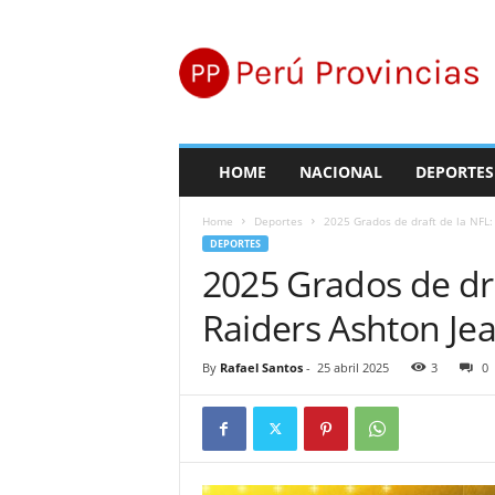
P
e
r
ú
P
r
o
HOME
NACIONAL
DEPORTES
v
i
Home
Deportes
2025 Grados de draft de la NFL: ¿
n
DEPORTES
c
2025 Grados de draf
i
a
Raiders Ashton Jeac
s
By
Rafael Santos
-
25 abril 2025
3
0