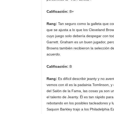
Calificación:
B+
Rang:
Tan seguro como la galleta que co
que se ajusta a lo que los Cleveland Brow
cuyo juego solo debería despegar con tod
Garrett. Graham es un buen jugador, pero 
Browns también recibieron la selección d
acuerdo.
Calificación:
B
Rang:
Es difícil describir jeanty y no av
vemos con él es la padainia Tomlinson, 
del Salón de la Fama, las cosas ya son u
el talento de Jeanty. Él es tan rápido para
rebotando en los posibles tacleadores y l
Saquon Barkley trajo a los Philadelphia E