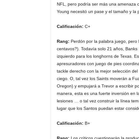
NFL, pero podría ser más una amenaza c
Young necesitó un pase y el tamaño y la 
Calificación:
C+
Rang:
Perdón por la palabra juego, pero 
centavos?). Todavía solo 21 años, Banks 
izquierdo para los longhorns de Texas. Es
apresuradores con juego de pies coordin
tackle derecho con la mejor selección de
ciego. O, tal vez los Saints moverán a Fu
Oregon) y empujará a Trevor a escribir por
manera, esta es una fuerte inversión en l
lesiones … o tal vez construir la línea t
lugar que los Santos puedan estar consid
Calificación:
B+
Rang:
Los críticos cuestionarán la produ