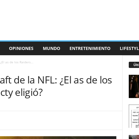
OPINIONES
MUNDO
ENTRETENIMIENTO
LIFESTYL
El as de los Raiders...
Últ
t de la NFL: ¿El as de los
ty eligió?