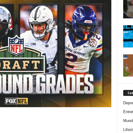
Cat
Depor
Entre
Mund
Lifest