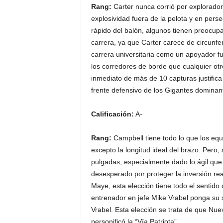
Rang:
Carter nunca corrió por exploradore
explosividad fuera de la pelota y en perse
rápido del balón, algunos tienen preocu
carrera, ya que Carter carece de circunfe
carrera universitaria como un apoyador fu
los corredores de borde que cualquier otr
inmediato de más de 10 capturas justifica e
frente defensivo de los Gigantes dominant
Calificación:
A-
Rang:
Campbell tiene todo lo que los equ
excepto la longitud ideal del brazo. Per
pulgadas, especialmente dado lo ágil que 
desesperado por proteger la inversión r
Maye, esta elección tiene todo el sentido
entrenador en jefe Mike Vrabel ponga su s
Vrabel. Esta elección se trata de que Nuev
personificó la “Vía Patriota”.