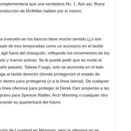
omplementaria que una verdadera No. 1. Aún así, Bryce
producción de McMillan hablan por sí mismo.
la inversión en los bancos tiene mucho sentido (¿o son
sale de tres temporadas como un accesorio en el tackle
 ágil fuera del chasquido, reflejando los movimientos de los
ado y manos activas. Se le puede pedir que se mude al
l año pasado, Taliese Fuaga, solo se acomoda en el lado
aga al tackle derecho (donde protagonizó el estado de
 dentro para protegerse (o a la línea lateral). De cualquier
a línea ofensiva para proteger al Derek Carr propenso a las
emprano para Spencer Rattler, Arch Manning o cualquier otro
erando su quarterback del futuro.
cción de Loveland en Michigan, pero la ofensiva no se