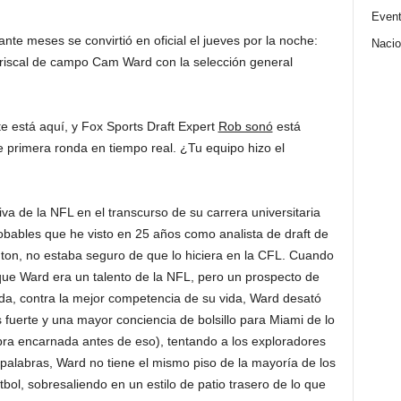
Even
nte meses se convirtió en oficial el jueves por la noche:
Nacio
ariscal de campo Cam Ward con la selección general
te está aquí, y Fox Sports Draft Expert
Rob sonó
está
e primera ronda en tiempo real. ¿Tu equipo hizo el
 de la NFL en el transcurso de su carrera universitaria
obables que he visto en 25 años como analista de draft de
gton, no estaba seguro de que lo hiciera en la CFL. Cuando
que Ward era un talento de la NFL, pero un prospecto de
da, contra la mejor competencia de su vida, Ward desató
fuerte y una mayor conciencia de bolsillo para Miami de lo
a encarnada antes de eso), tentando a los exploradores
palabras, Ward no tiene el mismo piso de la mayoría de los
ol, ​​sobresaliendo en un estilo de patio trasero de lo que