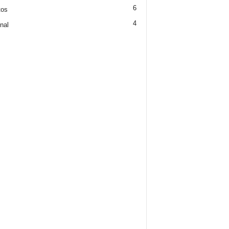
6
tos
4
nal