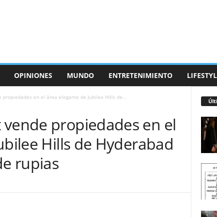
OPINIONES
MUNDO
ENTRETENIMIENTO
LIFESTYL
propiedades en el área elegante de Jubilee Hills de...
Últ
 vende propiedades en el
ubilee Hills de Hyderabad
de rupias