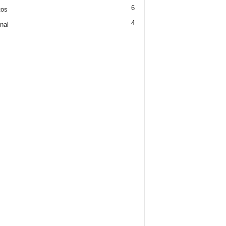
6
tos
4
nal