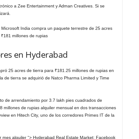
trónico a Zee Entertainment y Adman Creatives. Si se
izará.
 Microsoft India compra un paquete terrestre de 25 acres
e
₹
181 millones de rupias
ores en Hyderabad
pró 25 acres de tierra para
₹
181.25 millones de rupias en
 de tierra se adquirió de Natco Pharma Limited y Time
to de arrendamiento por 3.7 lakh pies cuadrados de
.8 millones de rupias alquiler mensual en dos transacciones
view en Hitech City, uno de los corredores Primes IT de la
or mes alquiler “> Hyderabad Real Estate Market: Facebook