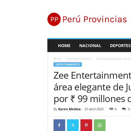
P
e
r
ú
P
r
o
HOME
NACIONAL
DEPORTES
v
i
Home
Entretenimiento
Zee Entertainment vende 
n
ENTRETENIMIENTO
c
Zee Entertainment
i
a
área elegante de J
s
por ₹ 99 millones 
By
Karen Medina
-
25 abril 2025
4
0