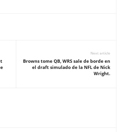
Next article
t
Browns tome QB, WRS sale de borde en
de
el draft simulado de la NFL de Nick
Wright.