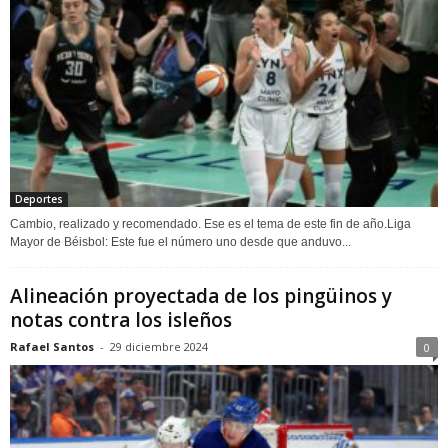
Deportes
Cambio, realizado y recomendado. Ese es el tema de este fin de año.Liga
Mayor de Béisbol: Este fue el número uno desde que anduvo...
Alineación proyectada de los pingüinos y
notas contra los isleños
Rafael Santos
-
29 diciembre 2024
0